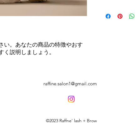
の手順などを説明し
顧客からの信頼を獲
配送地域、料金、所
だけます。
する情報を入力して
とで顧客からの信頼
いただけます。
さい。あなたの商品の特徴やおす
すく説明しましょう。
raffine.salon1@gmail.com
©2023 Raffne' lash + Brow