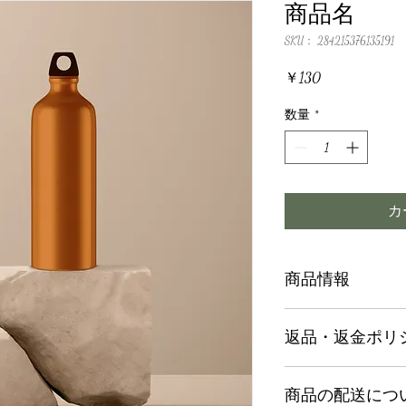
商品名
SKU： 284215376135191
価
￥130
格
数量
*
カ
商品情報
商品の詳細を入力し
返品・返金ポリ
明に加え、商品の特
しましょう。
返品・返金ポリシー
商品の配送につ
満足しなかった場合